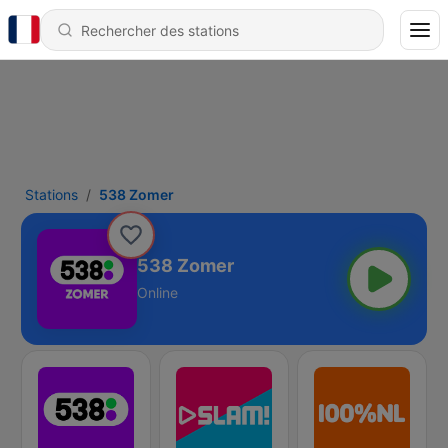
Stations
538 Zomer
538 Zomer
Online