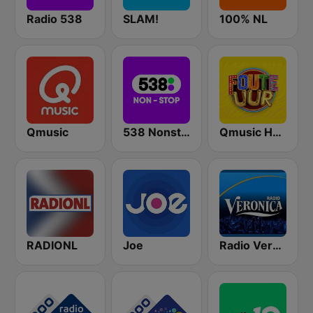
Radio 538
SLAM!
100% NL
Qmusic
538 Nonstop
Qmusic Het Foute Uur
RADIONL
Joe
Radio Veronica