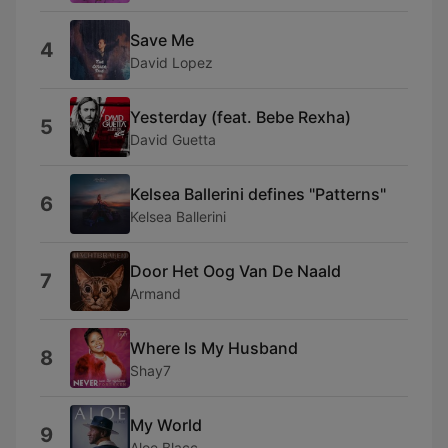
Save Me
4
David Lopez
Yesterday (feat. Bebe Rexha)
5
David Guetta
Kelsea Ballerini defines "Patterns"
6
Kelsea Ballerini
Door Het Oog Van De Naald
7
Armand
Where Is My Husband
8
Shay7
My World
9
Aloe Blacc