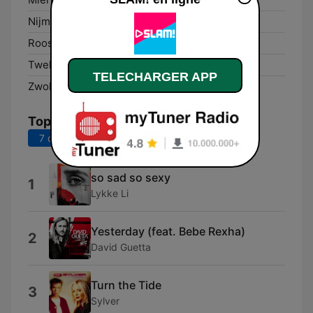
Nijmegen:
93.8 FM
Roosendaal:
88.4 FM
Twello:
93.7 FM
TELECHARGER APP
Zwolle:
93.6 FM
Top titres
7 derniers jours
30 derniers jours
so sad so sexy
1
Lykke Li
Yesterday (feat. Bebe Rexha)
2
David Guetta
Turn the Tide
3
Sylver