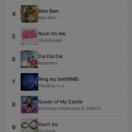
Bam Bam
4
Bam Bam
Rush On Me
5
Silva Bumpa
Dai Dai Dai
6
Robertino
Ring my bell(RMB)
7
Paceboy v.i.c
Queen of My Castle
8
Kris Kross Amsterdam & CHOCO
Don't Go
9
Gil Glaze