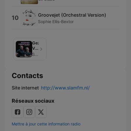
Groovejet (Orchestral Version)
10
Sophie Ellis-Bextor
Gezond
Verstand
de
SLAM!
Podcast
Contacts
Site internet
http://www.slamfm.nl/
Réseaux sociaux
Mettre à jour cette information radio