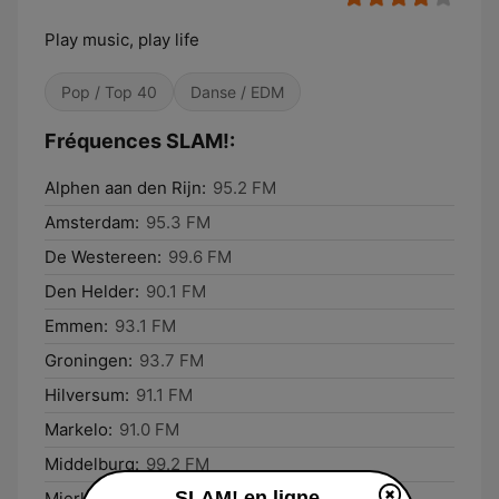
Play music, play life
Pop / Top 40
Danse / EDM
Fréquences SLAM!:
Alphen aan den Rijn:
95.2 FM
Amsterdam:
95.3 FM
De Westereen:
99.6 FM
Den Helder:
90.1 FM
Emmen:
93.1 FM
Groningen:
93.7 FM
Hilversum:
91.1 FM
Markelo:
91.0 FM
Middelburg:
99.2 FM
SLAM! en ligne
Mierlo:
99.4 FM