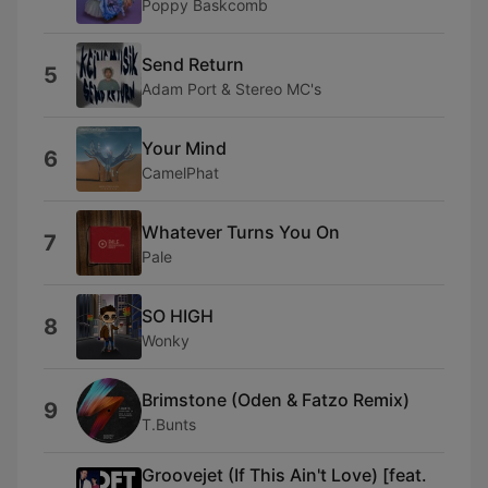
Poppy Baskcomb
Send Return
5
Adam Port & Stereo MC's
Your Mind
6
CamelPhat
Whatever Turns You On
7
Pale
SO HIGH
8
Wonky
Brimstone (Oden & Fatzo Remix)
9
T.Bunts
Groovejet (If This Ain't Love) [feat.