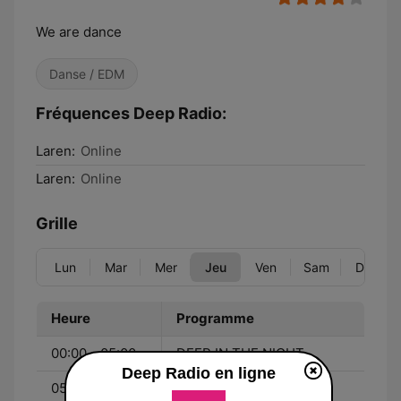
We are dance
Danse / EDM
Fréquences Deep Radio:
Laren:
Online
Laren:
Online
Grille
Lun
Mar
Mer
Jeu
Ven
Sam
Dim
Heure
Programme
00:00 - 05:00
DEEP IN THE NIGHT
Deep Radio en ligne
05:00 - 08:00
MORNING CHILL