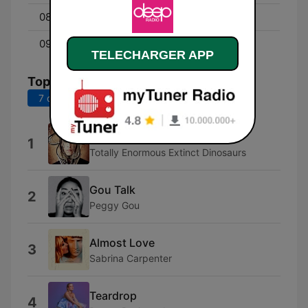
08:00 - 09:00
I LIKE THE 90'S
09:00 - 18:30
TURN UP THE VOLUME
TELECHARGER APP
Top titres
7 derniers jours
30 derniers jours
Shimmer
1
Totally Enormous Extinct Dinosaurs
Gou Talk
2
Peggy Gou
Almost Love
3
Sabrina Carpenter
Teardrop
4