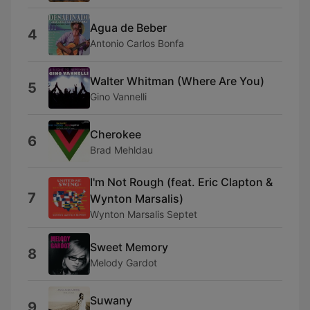
Agua de Beber
4
Antonio Carlos Bonfa
Walter Whitman (Where Are You)
5
Gino Vannelli
Cherokee
6
Brad Mehldau
I'm Not Rough (feat. Eric Clapton &
7
Wynton Marsalis)
Wynton Marsalis Septet
Sweet Memory
8
Melody Gardot
Suwany
9