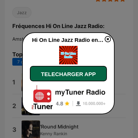
Jazz
Fréquences Hi On Line Jazz Radio:
Amsterdam:
Online
Hi On Line Jazz Radio en ligne
Top titres
7 derniers jours
30 derniers jours
TELECHARGER APP
Breath
1
Marcia Seebaran
Margie
2
Prowizorka Jazz Band
'Round Midnight
3
Kenny Rankin