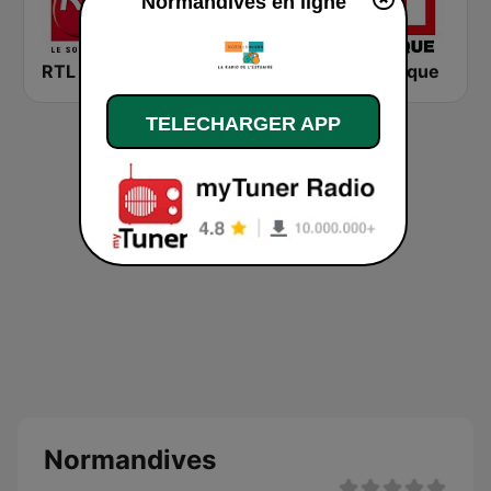
Normandives en ligne
RTL 2
Montecarlo al doualiya (مونت كارلو الدولية)
RFI Afrique
TELECHARGER APP
Normandives