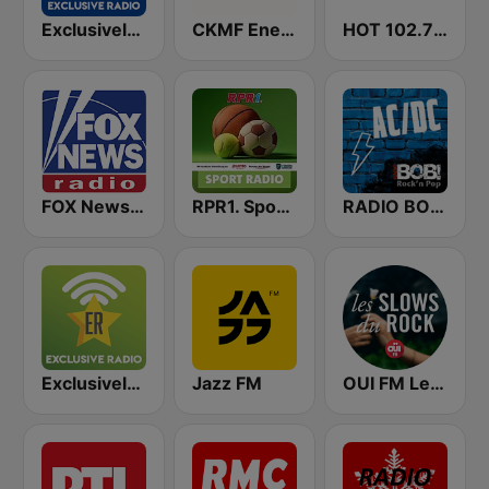
Exclusively Lady Gaga - HITS
CKMF Energie Montréal 94.3 FM
HOT 102.7 FM
FOX News Radio
RPR1. Sport Radio
RADIO BOB! ACDC
Exclusively Ed Sheeran
Jazz FM
OUI FM Les Slows du Rock