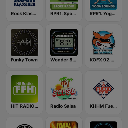
Rock Klassiker
RPR1. Sport Radio
RPR1. Yoga Sounds
Funky Town
Wonder 80's
KOFX 92.3 The Fox FM
HIT RADIO FFH
Radio Salsa
KHHM Fuego 101.9