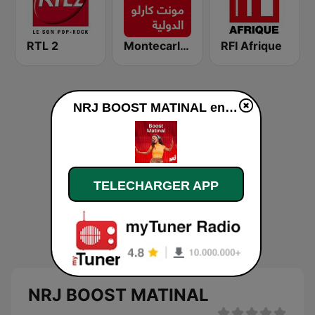
RTL 2
Montecarlo al doualiya (مونت كارلو الدولية)
RFI Afrique
NRJ BOOST MATINAL en ligne
TELECHARGER APP
NRJ BOOST MATINAL