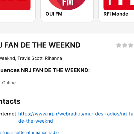
OUI FM
RFI Monde
J FAN DE THE WEEKND
eeknd, Travis Scott, Rihanna
quences NRJ FAN DE THE WEEKND:
:
Online
ntacts
internet
https://www.nrj.fr/webradios/mur-des-radios/nrj-fa
de-the-weeknd
 à jour cette information radio