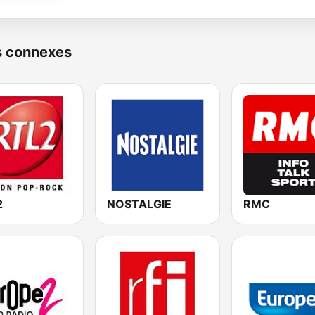
s connexes
2
NOSTALGIE
RMC