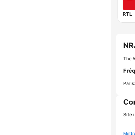
RTL
NR
The W
Fré
Paris
Co
Site 
Mettre