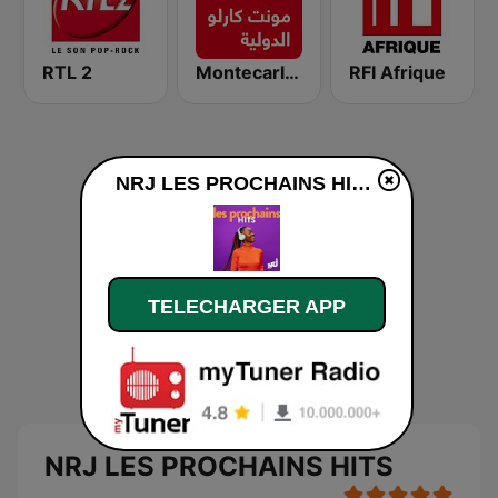
RTL 2
Montecarlo al doualiya (مونت كارلو الدولية)
RFI Afrique
NRJ LES PROCHAINS HITS en ligne
TELECHARGER APP
NRJ LES PROCHAINS HITS