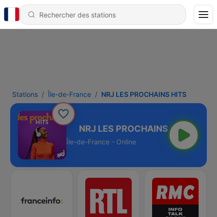
Stations
Île-de-France
NRJ LES PROCHAINS HITS
CHAINS HITS
Île-de-France - Online