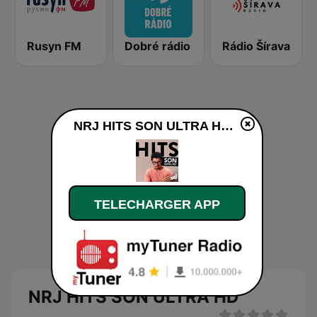
Rusyn FM
Dobré rádio
Rádio Šírava
NRJ HITS SON ULTRA HD en ligne
TELECHARGER APP
NRJ HITS SON ULTRA HD