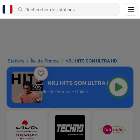
Stations
Île-de-France
NRJ HITS SON ULTRA HD
N ULTRA HD
Île-de-France - Online