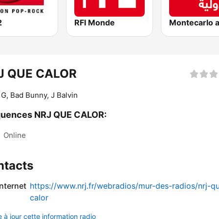
2
RFI Monde
J QUE CALOR
 G, Bad Bunny, J Balvin
quences NRJ QUE CALOR:
:
Online
ntacts
internet
https://www.nrj.fr/webradios/mur-des-radios/nrj-q
calor
 à jour cette information radio