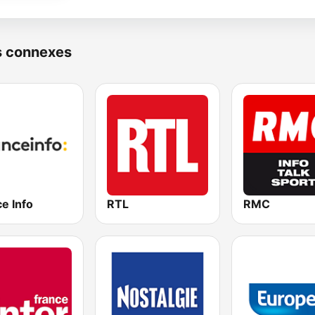
s connexes
e Info
RTL
RMC