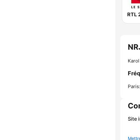
RTL 
NR
Karol
Fré
Paris
Co
Site 
Mettre