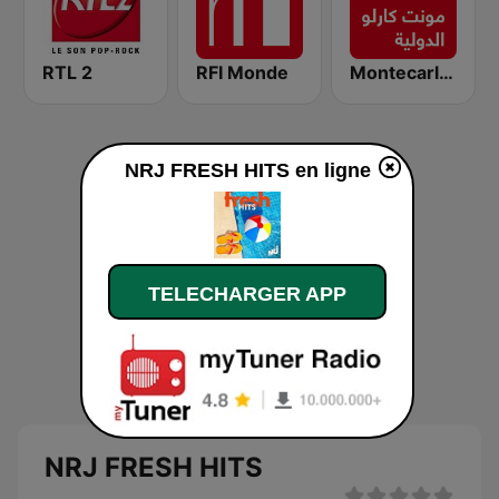
RTL 2
RFI Monde
Montecarlo al doualiya (مونت كارلو الدولية)
NRJ FRESH HITS en ligne
TELECHARGER APP
NRJ FRESH HITS