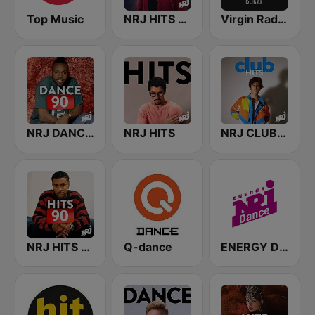
Top Music
NRJ HITS REMIX
Virgin Radio Dubai (UAE Only)
NRJ DANCE 90
NRJ HITS
NRJ CLUB HITS
NRJ HITS 90
Q-dance
ENERGY Dance