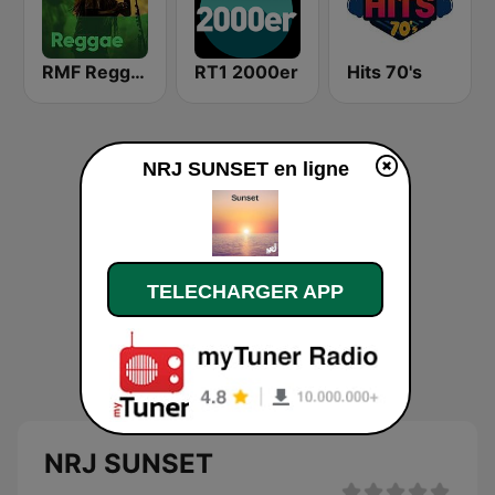
RMF Reggae
RT1 2000er
Hits 70's
NRJ SUNSET en ligne
TELECHARGER APP
NRJ SUNSET