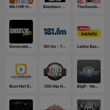
NRJ HIP HOP RNB HITS
Blackbox RnB US
TheGoosh Radio - R&B
Generations R&B
181.fm - The Box (Urban)
Latina Bachata
Best Net Radio - R&B
.100 Hip Hop and RNB.FM
BigR - New R&B Hits