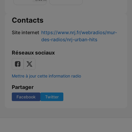
Nuit
de
Rêve
sur
Contacts
NRJ
Site internet
https://www.nrj.fr/webradios/mur-
des-radios/nrj-urban-hits
Réseaux sociaux
Mettre à jour cette information radio
Partager
Facebook
Twitter