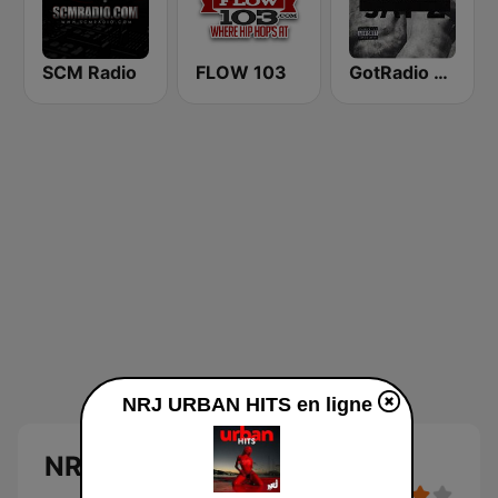
SCM Radio
FLOW 103
GotRadio - Hip Hop Stop
NRJ URBAN HITS en ligne
NRJ URBAN HITS