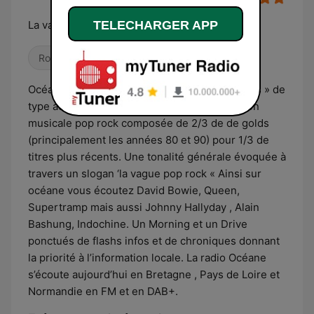
TELECHARGER APP
La vague pop rock
Rock
Pop / Top 40
Océane est une radio format « Music and News » de
type adulte contemporain. Une programmation
musicale pop rock composée de 2/3 de de golds
(principalement les années 80 et 90) pour 1/3 de
titres plus récents. Une tonalité générale évoquée à
travers un slogan ‘la vague pop rock « Ainsi sur
océane vous écoutez David Bowie, Queen,
Supertramp mais aussi Johnny Hallyday , Alain
Bashung, Indochine. Un Morning et un Drive
ponctués de flashs infos et de chroniques donnant
la priorité à l’information locale. La radio Océane
s’écoute aujourd’hui en Bretagne , Pays de Loire et
Normandie en FM et en DAB+.