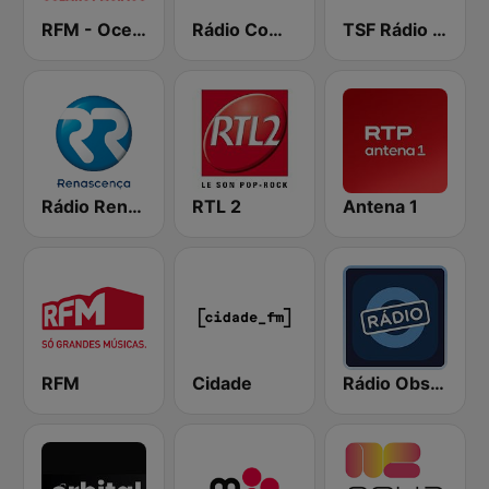
RFM - Oceano Pacífico Online
Rádio Comercial
TSF Rádio Notícias
Rádio Renascença
RTL 2
Antena 1
RFM
Cidade
Rádio Observador