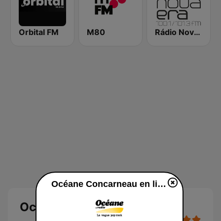
Orbital FM
M80
Rádio Nova Era
Océane Concarneau en ligne
Océane Concarneau