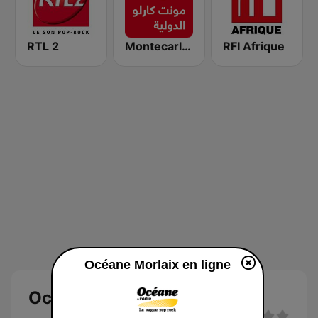
RTL 2
Montecarlo al doualiya (مونت كارلو الدولية)
RFI Afrique
Océane Morlaix en ligne
Océane Morlaix