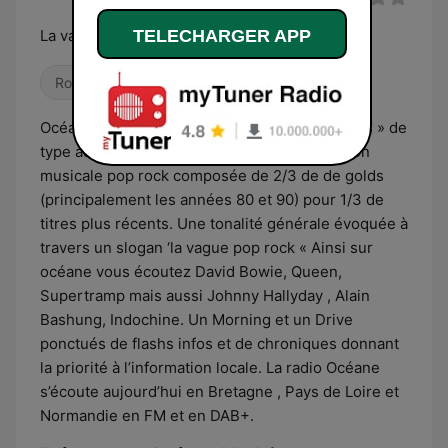
TELECHARGER APP
La vague pop rock
Rock
Pop / Top 40
Océane est une radio format « Music and News » de
type adulte contemporain. Une programmation
musicale pop rock composée de 2/3 de de golds
(principalement les années 80 et 90) pour 1/3 de
titres plus récents. Une tonalité générale évoquée à
travers un slogan ‘la vague pop rock « Ainsi sur
océane vous écoutez David Bowie, Queen,
Supertramp mais aussi Johnny Hallyday , Alain
Bashung, Indochine. Un Morning et un Drive
ponctués de flashs infos et de chroniques donnant
la priorité à l’information locale. La radio Océane
s’écoute aujourd’hui en Bretagne , Pays de Loire et
Normandie en FM et en DAB+.