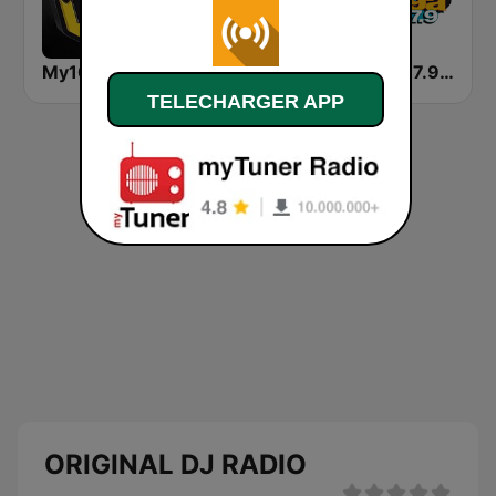
My105 - Dance
RBA Radio Rwanda
Mega 97.9 FM
TELECHARGER APP
ORIGINAL DJ RADIO