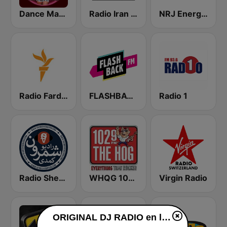
Dance Machine
Radio Iran International
NRJ Energy Zürich
Radio Farda (راديو فردا)
FLASHBACK FM
Radio 1
Radio Shemroon - رادیو شمرون
WHQG 102.9 The Hog
Virgin Radio
ORIGINAL DJ RADIO en ligne