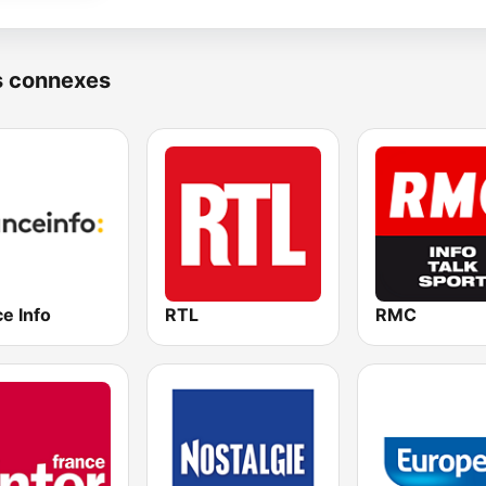
s connexes
e Info
RTL
RMC