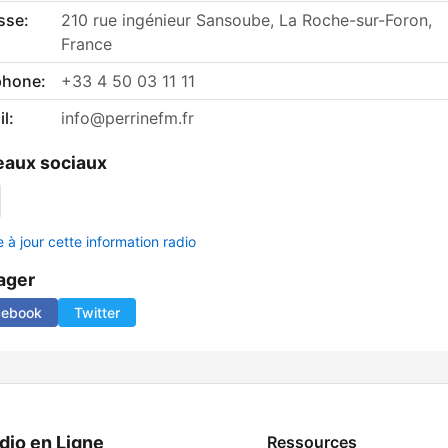
sse:
210 rue ingénieur Sansoube, La Roche-sur-Foron,
France
phone:
+33 4 50 03 11 11
l:
info@perrinefm.fr
aux sociaux
 à jour cette information radio
ager
cebook
Twitter
dio en Ligne
Ressources