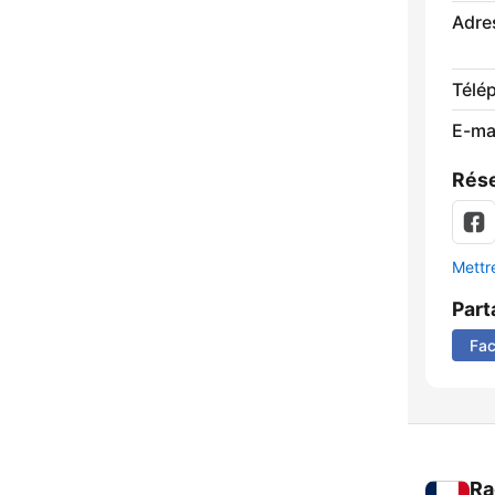
Adre
Télé
E-mai
Rése
Mettre
Part
Fa
Ra