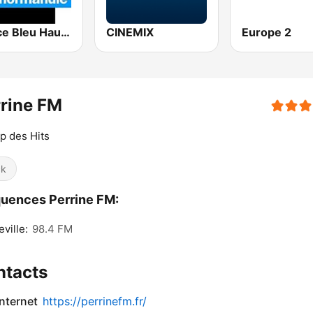
France Bleu Haute Normandie
CINEMIX
Europe 2
rine FM
p des Hits
ck
uences Perrine FM:
ville:
98.4 FM
ntacts
internet
https://perrinefm.fr/