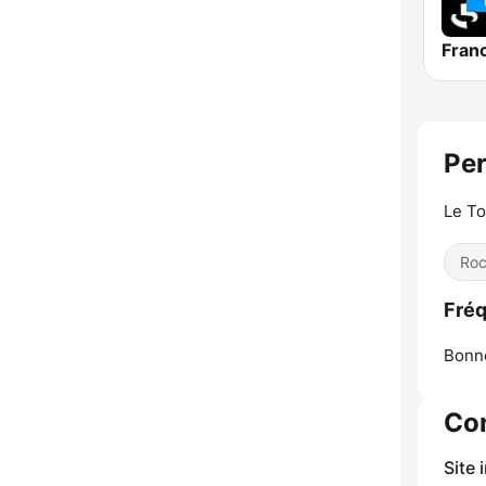
Per
Le To
Ro
Fréq
Bonne
Co
Site 