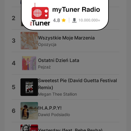
Dżentelmenel
2
Vito Bambino
Wszystkie Moje Marzenia
3
Opozycja
Ostatni Dzień Lata
4
Pejzaż
Sweetest Pie (David Guetta Festival
5
Remix)
Megan Thee Stallion
!H.A.P.P.Y!
6
Dawid Podsiadlo
Yesterday (feat. Bebe Rexha)