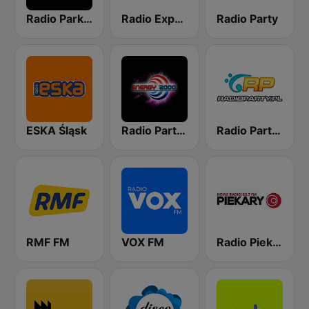
Radio Park FM 93.9
Radio Express
Radio Party
ESKA Śląsk
Radio Party - kanał Energy 2000
Radio Party - Kanał DjMixes
RMF FM
VOX FM
Radio Piekary