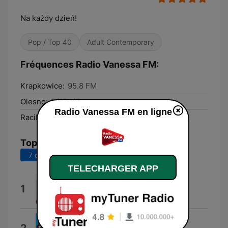
Na każdy dzień!
Pop / Top 40
Adult Contemporary
Fréquences Radio Vanessa FM:
Krapkowice:
95.8 FM
Olesno:
94.9 FM
Radio Vanessa FM en ligne
Racibórz:
100.3 FM
Top titres
7 derniers jours
30 derniers jours
TELECHARGER APP
Leah
1
Marcus & Martinus
Loco