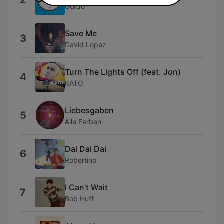
2
Gordo
Save Me
3
David Lopez
Turn The Lights Off (feat. Jon)
4
KATO
Liebesgaben
5
Alle Farben
Dai Dai Dai
6
Robertino
I Can't Wait
7
Bob Huff