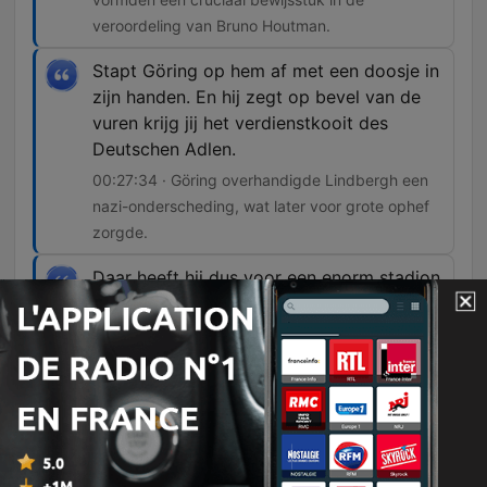
veroordeling van Bruno Houtman.
Stapt Göring op hem af met een doosje in
zijn handen. En hij zegt op bevel van de
vuren krijg jij het verdienstkooit des
Deutschen Adlen.
00:27:34 · Göring overhandigde Lindbergh een
nazi-onderscheding, wat later voor grote ophef
zorgde.
Daar heeft hij dus voor een enorm stadion,
een enorme massa en het is ook live op
de radio, houdt hij zijn meest beruchte
speech. En hij noemt daarin drie groepen
die Amerika richting de oorlog probeerde
te duwen. De Britten, de Joden en de
Roosevelt-administratie.
00:32:13 · Dit markeert het moment waarop