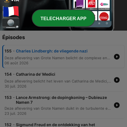
Lindberghs antisemitische en antidemocratische
standpunten publiekelijk zeer controversieel
werden.
TELECHARGER APP
Épisodes
-
155
Charles Lindbergh: de vliegende nazi
Deze aflevering van Grote Namen belicht de complexe en dubieuze geschiedenis van Charles Lindbergh. De podcast beschrijft zijn legendarische eerste solo-Atlantische vlucht en de wereldwijde roem die hij verwierf, maar duikt ook in de duistere hoofdstukken van zijn leven, waaronder de tragische ontvoering van zijn zoon. Verder wordt ingegaan op de controverses rondom Lindberghs banden met Nazi-Duitsland en zijn rol binnen de America First Committee. Ondanks latere pogingen om zijn imago te redden, bleven zijn antisemitische retoriek en politieke keuzes een blijvende smet op zijn nalatenschap. De aflevering sluit af met een blik op de chaos tijdens de Franse Revolutie in Parijs.
06 août 2026
-
154
Catharina de' Medici
Deze aflevering belicht het leven van Catharina de Medici, haar problematische huwelijk met Henri en haar politieke overlevingsstrategieën aan het Franse hof. We verkennen hoe zij navigeerde tussen de religieuze spanningen tussen de Guises en de Bourbons, terwijl ze tegelijkertijd de culturele invloed van Frankrijk vormgaf. Daarnaast behandelen we de turbulente periode van de Franse godsdienstoorlogen, de escalatie naar de Bartholomeusnacht en de opkomst van Henri III. De aflevering sluit af met het einde van het huis Valois na de moord op Henri III, de strategische huwelijken van Catharina's dochters en de profetieën van Nostradamus.
30 juil. 2026
-
153
Lance Armstrong: de dopingkoning – Dubieuze
Namen 7
Deze aflevering van Grote Namen duikt in de turbulente en dubieuze geschiedenis van wielrenner Lance Armstrong. Van zijn vroege fraude met geboortedata tot de systematische dopingcultuur met behulp van Dr. Michele Ferrari, de podcast belicht hoe Armstrong een imperium opbouwde dat uiteindelijk instortte door klokkenluiders. Daarnaast wordt de oorsprong van de Tour de France besproken, die voortkwam uit politieke spanningen rond de Dreyfus-affaire en een marketingstrategie van Henri Desgranges om zijn sportkrant weer succesvol te maken.
23 juil. 2026
-
152
Sigmund Freud en de ontdekking van het