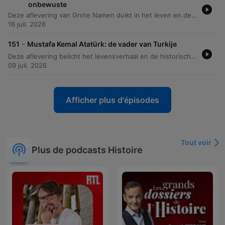
onbewuste
Deze aflevering van Grote Namen duikt in het leven en de blijvende nalatenschap van Sigmund Freud. We volgen zijn ontwikkeling van een jonge arts gefascineerd door fysiologie naar de grondlegger van de psychoanalyse, waarbij we onderzoeken hoe hij de link legde tussen trauma en fysieke symptomen. Daarnaast bespreken we de diepe impact van zijn theorieën over het id, ego en superego op onze taal, cultuur en zelfs moderne marketing. De aflevering behandelt ook de schaduwzijden van zijn leven, waaronder zijn vlucht voor het nazisme en de wetenschappelijke kritiek op zijn methoden.
16 juil. 2026
-
151
Mustafa Kemal Atatürk: de vader van Turkije
Deze aflevering belicht het levensverhaal en de historische impact van Mustafa Kemal Atatürk. Van zijn vroege jaren in Thessaloniki tot zijn opkomst als militair leider tijdens de Eerste Wereldoorlog en de Slag bij Gallipoli, wordt de weg naar de vorming van de Turkse nationale beweging beschreven. De focus ligt op de radicale transformatie van het Ottomaanse Rijk naar de Turkse Republiek. We bespreken de politieke strategieën, de strijd tegen de Griekse invasie en de grootschalige moderniseringsdrang van Atatürk, die leidde tot een nieuwe nationale identiteit en ingrijpende culturele hervormingen.
09 juil. 2026
Afficher plus d'épisodes
Tout voir
Plus de podcasts Histoire