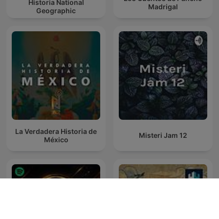
Historia National
Madrigal
Geographic
La Verdadera Historia de
Misteri Jam 12
México