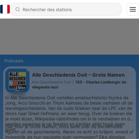
Podcasts
Alle Geschiedenis Ooit – Grote Namen
Alle Geschiedenis Ooit
|
155 - Charles Lindbergh: de
vliegende nazi
In Alle Geschiedenis Ooit vertellen amateurhistorici Nynke de
Jong, Arco Gnocchi en Thom Aalmoes de beste verhalen uit de
wereldgeschiedenis. Van de oude Grieken naar de LPF, van de
dino’s naar Greet Hofmans, en weer terug. Over de boeken die
je moet lezen, Wikipedia-rabbitholes om in te verdwijnen en de
weetjes waarmee je op feesten en partijen altijd hoge ogen
Hier hoor je Grote Namen, onze serie over de beroemdste
gooit.
figuren uit de geschiedenis. Waren ze echt zo briljant, wreed of
invloedrijk als hun reputatie doet vermoeden? Elke dinsdag