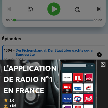
00:00
00:00
Épisodes
-
1564
Der Fichenskandal: Der Staat überwachte sogar
Bundesräte
10 août 2026
-
1563
Bonus: Was bedeutet dieser Hitzesommer für
die Schweizer Klimapolitik?
Sat, 8 Aug 2026 04:00:00 +0000
-
1562
Buchsommer (5/5): Deborah Levy und warum
Frauen ein eigenes Zimmer brauchen
Fri, 7 Aug 2026 03:00:00 +0000
-
1561
Warum das Matterhorn so viele Menschen