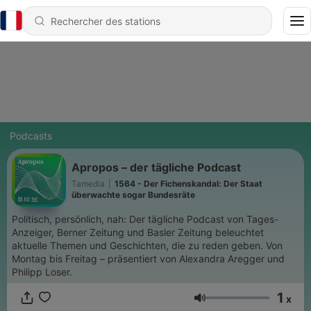
Podcasts
Apropos – der tägliche Podcast
Tamedia
|
1564 - Der Fichenskandal: Der Staat
überwachte sogar Bundesräte
Politisch, persönlich, nah: Der tägliche Podcast von Tages-
Anzeiger, Berner Zeitung und Basler Zeitung beleuchtet
aktuelle Themen und Geschichten, die zu reden geben. Von
Montag bis Freitag – präsentiert von Alexandra Aregger und
Philipp Loser.
1
x
Volume