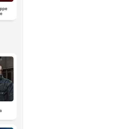
ippe
re
a