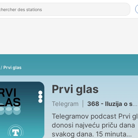
Prvi glas
Prvi glas
Telegram
|
368 - Iluzija o skupoj nafti
Telegramov podcast Prvi g
donosi najveću priču dana
svakog dana. 15 minuta