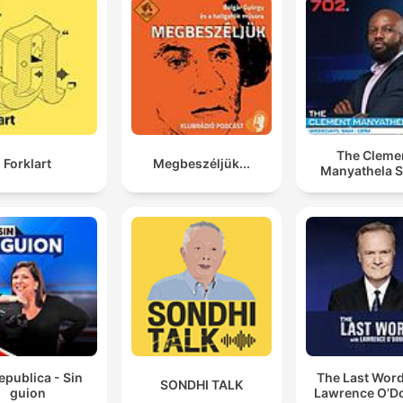
The Cleme
Forklart
Megbeszéljük...
Manyathela 
epublica - Sin
The Last Word
SONDHI TALK
guion
Lawrence O’Do