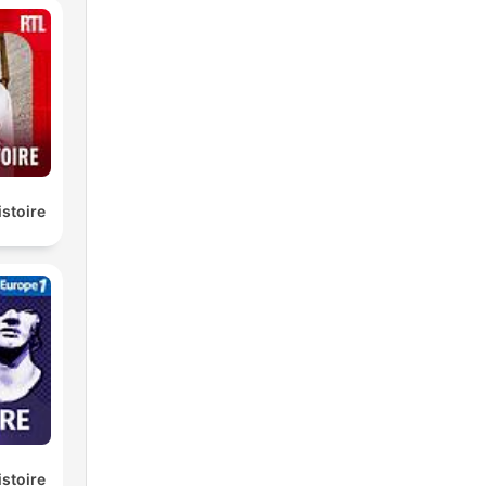
istoire
istoire