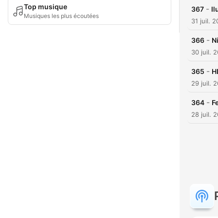
Top musique
-
367
Il
Musiques les plus écoutées
31 juil. 
-
366
N
30 juil. 
-
365
H
29 juil. 
-
364
F
28 juil. 