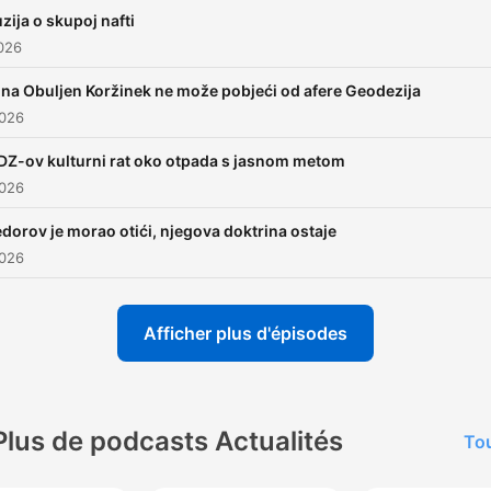
uzija o skupoj nafti
2026
ina Obuljen Koržinek ne može pobjeći od afere Geodezija
2026
DZ-ov kulturni rat oko otpada s jasnom metom
2026
edorov je morao otići, njegova doktrina ostaje
2026
Afficher plus d'épisodes
Plus de podcasts Actualités
Tou