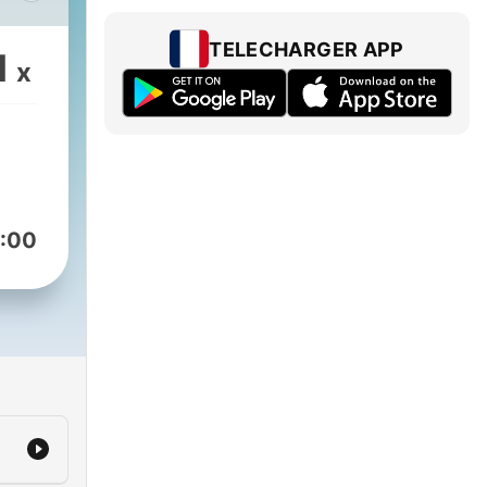
TELECHARGER APP
1
x
:00