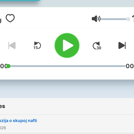
dnevno, 5 dana tjedno,
dostupno u 5 ujutro.
Volume
:00
00
es
uzija o skupoj nafti
2026