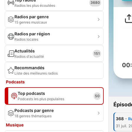
3680
Radios les plus écoutées
Radios par genre
15 genres musicaux
Radios par région
Radios locales
Actualités
151
Radios d'actualité
00
Recommandés
Liste des meilleures radios
Podcasts
Top podcasts
50
Podcasts les plus populaires
Épisod
Podcasts par genre
18 genres thématiques
-
368
Il
Musique
31 juil. 