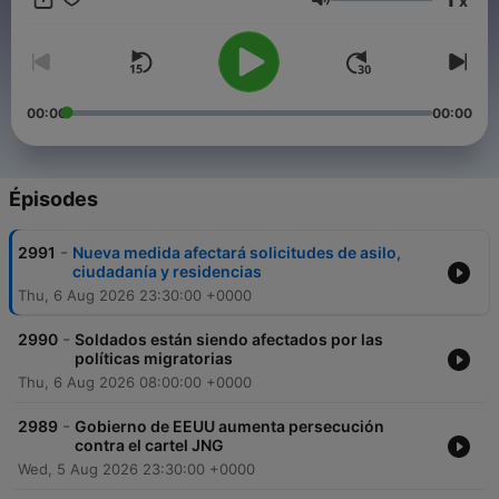
x
la comunidad latina. Oye después a media noche el noticiero
Volume
nocturno de alta audiencia “Noticiero Univision Edición
Nocturna” con Elián Zidane. Cada fin de semana ponte al día
con La Edición Digital del Noticiero Univision, que transmite los
hechos mundiales relevantes para la comunidad hispana
desde la sala de redacción, presentado por Carolina Sarassa y
00:00
00:00
Borja Voces.
Épisodes
-
2991
Nueva medida afectará solicitudes de asilo,
ciudadanía y residencias
Thu, 6 Aug 2026 23:30:00 +0000
-
2990
Soldados están siendo afectados por las
políticas migratorias
Thu, 6 Aug 2026 08:00:00 +0000
-
2989
Gobierno de EEUU aumenta persecución
contra el cartel JNG
Wed, 5 Aug 2026 23:30:00 +0000