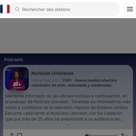
Podcasts
Noticias Univision
Uforia Podcasts
|
2991 - Nueva medida afectará
solicitudes de asilo, ciudadanía y residencias
Mantente informado de las últimas noticias a continuación, en
el podcast de Noticias Univision. Tenemos los informativos más
vistos y confiables de la televisión hispana de Estados Unidos.
Escucha cada tarde el Noticiero Univision con Ilia Calderón,
que por más de 25 años ha presentado a su audiencia las
noticias más importantes que ocurren en el país y el resto del
mundo, poniendo especial énfasis en los temas de interés para
1