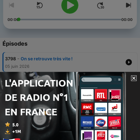
00:00
00:00
Épisodes
-
3798
On se retrouve très vite !
05 juin 2026
-
3797
Faire bouillir l’eau du robinet suffit-il à éliminer
le chlore ?
31 mai 2026
-
3796
Qu'est-ce que le collagène marin et quels sont
ses bienfaits ?
28 mai 2026
-
3795
L’aluminium présent dans certains vaccins est-
il dangereux ?
27 mai 2026