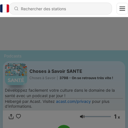
Podcasts
Choses à Savoir SANTE
Choses à Savoir
|
3798 - On se retrouve très vite !
Développez facilement votre culture dans le domaine de la
santé avec un podcast par jour !
Hébergé par Acast. Visitez
acast.com/privacy
pour plus
d'informations.
1
x
Volume