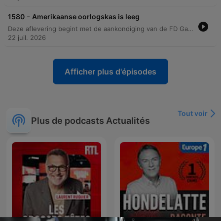
-
1580
Amerikaanse oorlogskas is leeg
Deze aflevering begint met de aankondiging van de FD Gazelle 2026, een initiatief van het Financieel Dagblad om de snelst groeiende bedrijven in Nederland te belonen. Vervolgens behandelt de column van Bernard Hammelburg de geopolitieke spanningen en de historische parallellen tussen de Vietnamoorlog onder Nixon en de huidige militaire situatie rondom Iran. De tekst belicht de politieke weerstand in de Amerikaanse Senaat tegen extra defensiebudgetten en de risico's van een langdurig conflict dat kan uitmonden in een onoverwinnelijk moeras.
22 juil. 2026
Afficher plus d'épisodes
Tout voir
Plus de podcasts Actualités