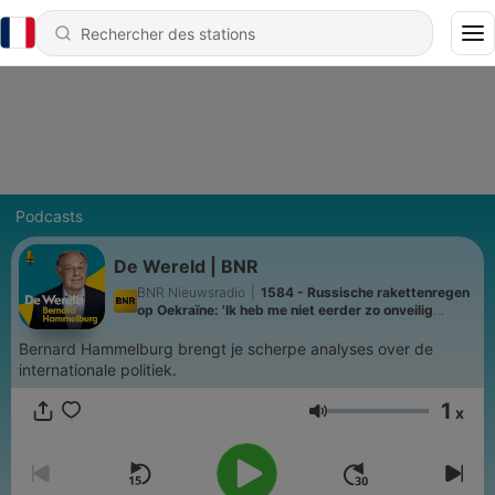
Podcasts
De Wereld | BNR
BNR Nieuwsradio
|
1584 - Russische rakettenregen
op Oekraïne: 'Ik heb me niet eerder zo onveilig
gevoeld'
Bernard Hammelburg brengt je scherpe analyses over de
internationale politiek.
1
x
Volume