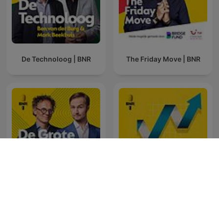
De Technoloog | BNR
The Friday Move | BNR
De Grote Tech Show | BNR
Beurs | BNR