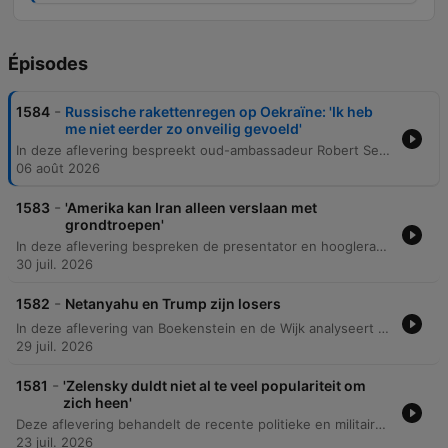
Épisodes
-
1584
Russische rakettenregen op Oekraïne: 'Ik heb
me niet eerder zo onveilig gevoeld'
In deze aflevering bespreekt oud-ambassadeur Robert Serri de escalerende situatie in Oekraïne, met specifieke aandacht voor Russische raketaanvallen, het tekort aan luchtafweer en de diplomatieke rol van Trump en Europa. Daarnaast wordt ingegaan op interne Oekraïense politieke spanningen, technologische innovaties zoals drones en het project 'Open Door Ukraine' voor duurzame huisvesting. Verder analyseert de discussie de burgeroorlog in Soedan tussen het regeringsleger en de RSF-paramilitairen. De impact van goudstromen uit Soedan op de financiering van het conflict en de manier waarop deze goudhandel helpt bij het omzeilen van Russische sancties via de Verenigde Arabische Emiraten, staat hierbij centraal.
06 août 2026
-
1583
'Amerika kan Iran alleen verslaan met
grondtroepen'
In deze aflevering bespreken de presentator en hoogleraar Martijn Kitsen de escalatie van het conflict tussen de VS en Iran, met specifieke aandacht voor de strategische betekenis van de Straat van Hormuz en de politieke dilemma's voor Trump. Daarnaast wordt de verschuiving in moderne oorlogsvoering geanalyseerd, waarbij goedkopere technologieën zoals drones de effectiviteit van westerse wapensystemen uitdagen. Verder staat de noodzaak voor fundamentele hervormingen van de Verenigde Naties centraal, inclusief een kritische blik op de machteloosheid van de Veiligheidsraad en de rol van de secretaris-generaal. De aflevering sluit af met een bespreking van de herdenkingsdienst van senator Lindsey Graham in Washington en de dominante aanwezigheid van Donald Trump tijdens deze ceremonie.
30 juil. 2026
-
1582
Netanyahu en Trump zijn losers
In deze aflevering van Boekenstein en de Wijk analyseert Bernard Hammelburg de mislukte geopolitieke doelstellingen van het duo Netanyahu en Trump met betrekking tot Iran. De column behandelt de vijf oorspronkelijke doelen, waaronder het uitschakelen van het nucleaire programma en het garanderen van vrije scheepvaart, en stelt dat deze niet zijn bereikt. Er wordt dieper ingegaan op de huidige spanningen in de Straat van Hormuz, de interne politieke druk in Israël en de VS, en de impact van het Amerikaanse beleid op de Europese veiligheid.
29 juil. 2026
-
1581
'Zelensky duldt niet al te veel populariteit om
zich heen'
Deze aflevering behandelt de recente politieke en militaire verschuivingen in Oekraïne, met aandacht voor de nieuwe legerleiding, het ontslag van minister Fedorov en de spanningen rondom de mobilisatie. Er wordt dieper ingegaan op de strijd tussen modernisering en traditionele militaire structuren, evenals de impact van corruptiebestrijding op de politieke dynamiek rondom Zelensky. Daarnaast analyseren we de complexe politieke situatie in Israël, waar de rivaliteit tussen Netanyahu en Eisenkot en de rol van het Hoge Rechtshof de vorming van een nieuwe coalitie onder druk zetten. Tot slot werpen we een blik op de Verenigde Staten, waarbij de lage steun voor oorlogen onder de Amerikaanse bevolking en de politieke strategieën in het Congres centraal staan.
23 juil. 2026