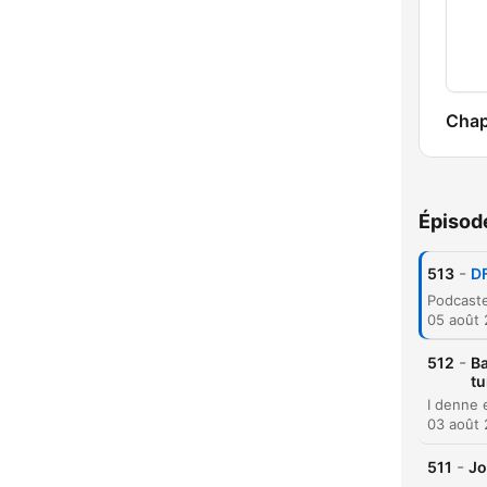
Chap
Épisod
-
513
DF
05 août
-
512
Ba
tu
03 août
C
-
511
Jo
Mome