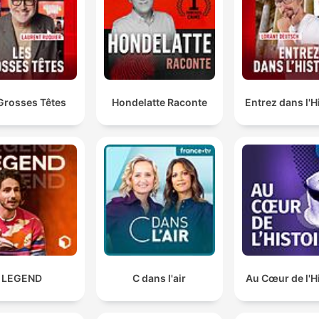
udfordringer i specifikke danske områder direkte til Radikale
Venstres tidligere politik.
Med alle de midler, som er nødvendige, altså væbne
vagter, hvis det er nødvendigt, pigtrådstregn, hvis de
er nødvendigt, vandkanoner, hvis det er nødvendigt.
Grosses Têtes
Hondelatte Raconte
Entrez dans l'H
00:24:51 · Dansk Folkarti foreslår konkrete og fysiske metoder 
at beskytte de europæiske grænser.
Illegale migranter, de skal ikke være i vores land. Der
skal kun være lovlig migration, kontrolleret migration,
som vi har styr på.
00:36:06 · Dette udsagn udtrykker et ønske om streng kontro
med, hvem der får adgang til landet.
LEGEND
C dans l'air
Au Cœur de l'H