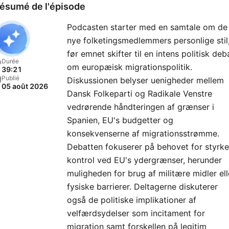
ésumé de l'épisode
Podcasten starter med en samtale om de
nye folketingsmedlemmers personlige stil
før emnet skifter til en intens politisk deb
Durée
om europæisk migrationspolitik.
39:21
Publié
Diskussionen belyser uenigheder mellem
05 août 2026
Dansk Folkeparti og Radikale Venstre
vedrørende håndteringen af grænser i
Spanien, EU's budgetter og
konsekvenserne af migrationsstrømme.
Debatten fokuserer på behovet for styrke
kontrol ved EU's ydergrænser, herunder
muligheden for brug af militære midler ell
fysiske barrierer. Deltagerne diskuterer
også de politiske implikationer af
velfærdsydelser som incitament for
migration samt forskellen på legitim