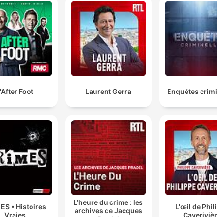
'After Foot
Laurent Gerra
Enquêtes crimi
L’heure du crime : les
ES • Histoires
L'œil de Phil
archives de Jacques
Vraies
Caveriviè