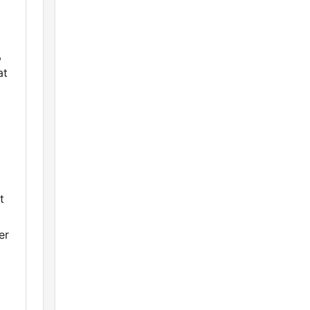
,
at
t
er