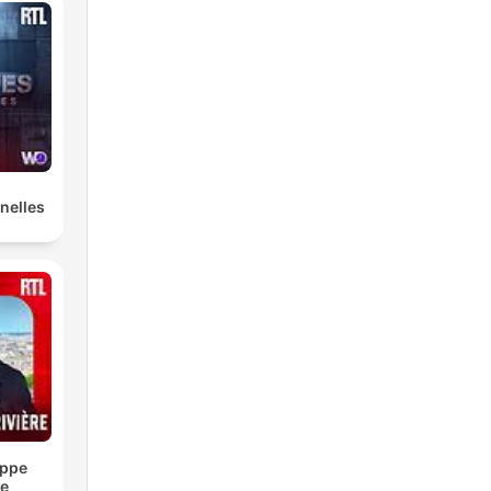
nelles
ippe
re