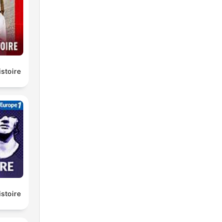
de
t
istoire
til
l
istoire