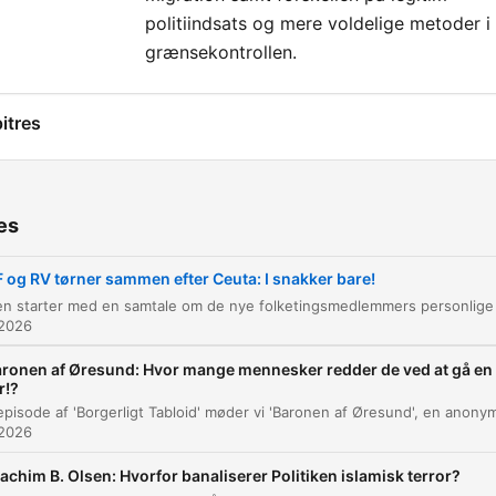
politiindsats og mere voldelige metoder i
grænsekontrollen.
itres
Nye talenter og nye habitter
00:00:05
Debat om EU's grænser og Søjda
00:02:09
es
Politiindsats vs. EJS-metoder
00:34:19
 og RV tørner sammen efter Ceuta: I snakker bare!
Migration og kontrol i Danmark og EU
00:35:32
 2026
Beskyttelse af EU's ydergrænser
00:37:00
ronen af Øresund: Hvor mange mennesker redder de ved at gå en
r!?
Afslutning på programmet
00:38:04
 2026
liquez sur un chapitre pour y accéder directement
achim B. Olsen: Hvorfor banaliserer Politiken islamisk terror?
nts clés