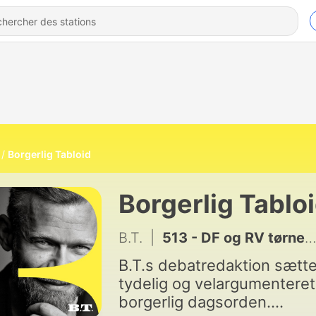
Borgerlig Tabloid
Borgerlig Tablo
B.T.
|
513 - DF og RV tørner sammen efter Ceuta: I snakker bare!
B.T.s debatredaktion sætte
tydelig og velargumenteret
borgerlig dagsorden.