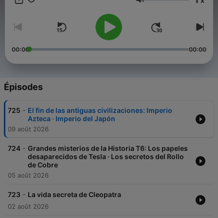
x
se publican sin importar que sean de Derechas o izquierdas ,
Volume
Religiosos o Ateos. En algunos estarás de acuerdo y en otros …
te enfadarás 😉
00:00
00:00
Épisodes
-
725
El fin de las antiguas civilizaciones: Imperio
Azteca · Imperio del Japón
09 août 2026
-
724
Grandes misterios de la Historia T6: Los papeles
desaparecidos de Tesla · Los secretos del Rollo
de Cobre
05 août 2026
-
723
La vida secreta de Cleopatra
02 août 2026