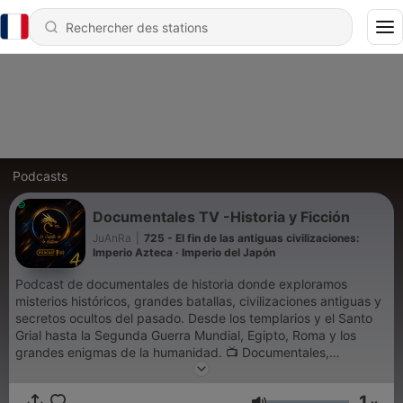
Podcasts
Documentales TV -Historia y Ficción
JuAnRa
|
725 - El fin de las antiguas civilizaciones:
Imperio Azteca · Imperio del Japón
Podcast de documentales de historia donde exploramos
misterios históricos, grandes batallas, civilizaciones antiguas y
secretos ocultos del pasado. Desde los templarios y el Santo
Grial hasta la Segunda Guerra Mundial, Egipto, Roma y los
grandes enigmas de la humanidad. 📺 Documentales,
Biografías, Mitología, política , Audiolibros, Egipto, Roma, la CIA
etc. !! los mejores documentales de la TV. Somos imparciales y
1