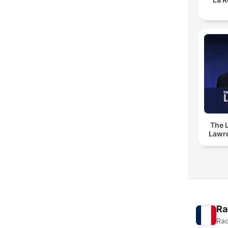
The 
Lawr
Ra
Rad