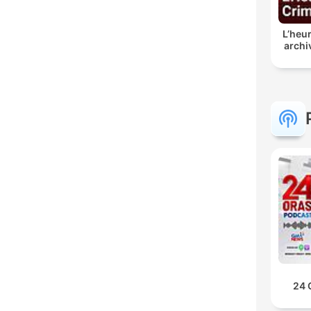
L’heur
archi
24 