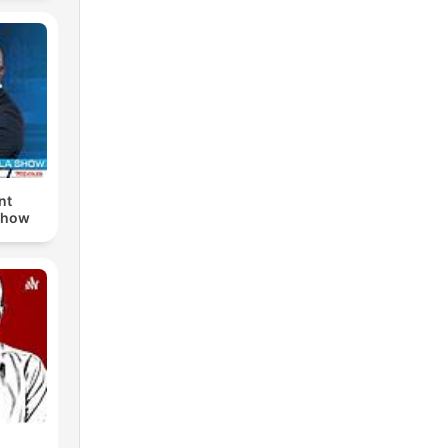
nt
Show