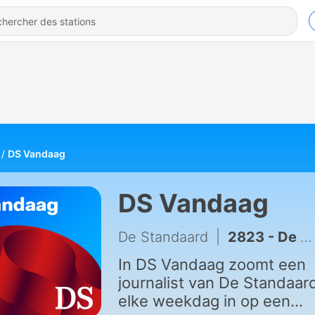
DS Vandaag
DS Vandaag
De Standaard
|
2823 - De dodelijke mijnramp van Marcinelle leeft 70 jaar later nog fel in Italië
In DS Vandaag zoomt een
journalist van De Standaar
elke weekdag in op een