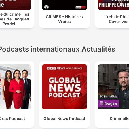
e du crime : les
CRIMES • Histoires
L'œil de Phil
ves de Jacques
Vraies
Caveriviè
Pradel
Podcasts internationaux Actualités
Oras Podcast
Global News Podcast
Kriminálk