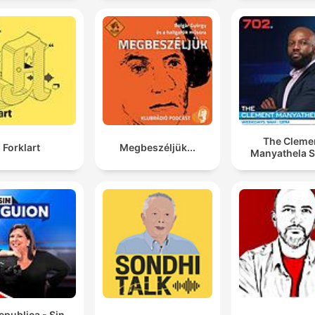
The Cleme
Forklart
Megbeszéljük...
Manyathela 
epublica - Sin