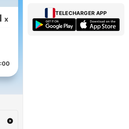
an
TELECHARGER APP
1
re.
x
:00