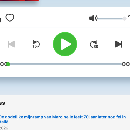
actuele kwestie. Hosts:
Alexander Lippeveld, Marj
Justaert en Yves Delepelei
Volume
:00
00
es
De dodelijke mijnramp van Marcinelle leeft 70 jaar later nog fel in
Italië
 2026