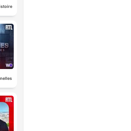
istoire
nelles