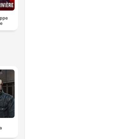
ippe
re
a