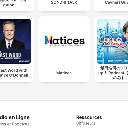
SONDHI TALK
Cevheri Gü
guion
飯田浩司のOK! 
Last Word with
Matices
up！ Podcas
ence O’Donnell
のみ】
dio en Ligne
Ressources
Diffuseurs
ios et Podcasts