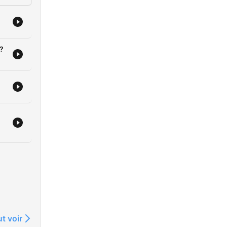
t?
t voir