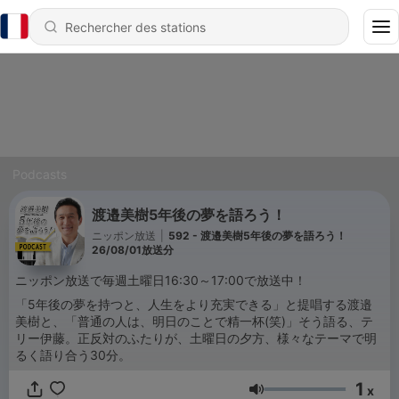
Podcasts
渡邉美樹5年後の夢を語ろう！
ニッポン放送
|
592 - 渡邉美樹5年後の夢を語ろう！
26/08/01放送分
ニッポン放送で毎週土曜日16:30～17:00で放送中！
「5年後の夢を持つと、人生をより充実できる」と提唱する渡邉
美樹と、「普通の人は、明日のことで精一杯(笑)」そう語る、テ
リー伊藤。正反対のふたりが、土曜日の夕方、様々なテーマで明
るく語り合う30分。
1
x
Volume