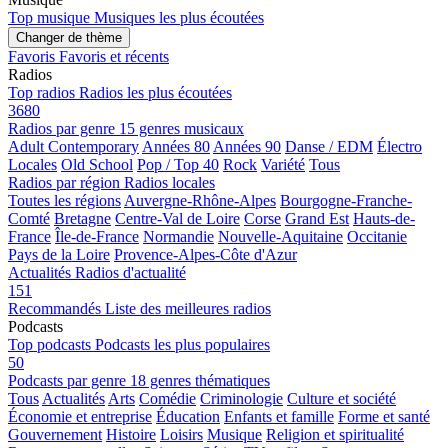
Top musique
Musiques les plus écoutées
Changer de thème
Favoris
Favoris et récents
Radios
Top radios
Radios les plus écoutées
3680
Radios par genre
15 genres musicaux
Adult Contemporary
Années 80
Années 90
Danse / EDM
Électro
Locales
Old School
Pop / Top 40
Rock
Variété
Tous
Radios par région
Radios locales
Toutes les régions
Auvergne-Rhône-Alpes
Bourgogne-Franche-
Comté
Bretagne
Centre-Val de Loire
Corse
Grand Est
Hauts-de-
France
Île-de-France
Normandie
Nouvelle-Aquitaine
Occitanie
Pays de la Loire
Provence-Alpes-Côte d'Azur
Actualités
Radios d'actualité
151
Recommandés
Liste des meilleures radios
Podcasts
Top podcasts
Podcasts les plus populaires
50
Podcasts par genre
18 genres thématiques
Tous
Actualités
Arts
Comédie
Criminologie
Culture et société
Économie et entreprise
Éducation
Enfants et famille
Forme et santé
Gouvernement
Histoire
Loisirs
Musique
Religion et spiritualité