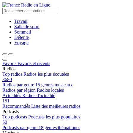
Radio en Ligne
Travail
Salle de sport
Sommeil
Détente
Voyage
Favoris
Favoris et récents
Radios
Top radios
Radios les plus écoutées
3680
Radios par genre
15 genres musicaux
Radios par région
Radios locales
Actualités
Radios d'actualité
151
Recommandés
Liste des meilleures radios
Podcasts
Top podcasts
Podcasts les plus populaires
50
Podcasts par genre
18 genres thématiques
Musique