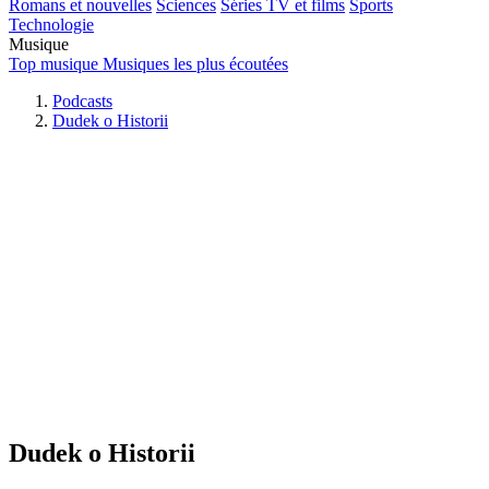
Romans et nouvelles
Sciences
Séries TV et films
Sports
Technologie
Musique
Top musique
Musiques les plus écoutées
Podcasts
Dudek o Historii
Dudek o Historii