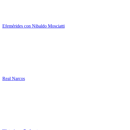
Efemérides con Nibaldo Mosciatti
Real Narcos