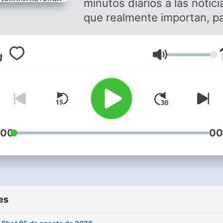
minutos diarios a las notici
que realmente importan, p
partir el día con la informa
que sirve.
Volume
:00
00
es