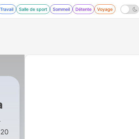
Travail
Salle de sport
Sommeil
Détente
Voyage
a
ctualidad
|
205 - El Shot 05 de agosto de 20
 20