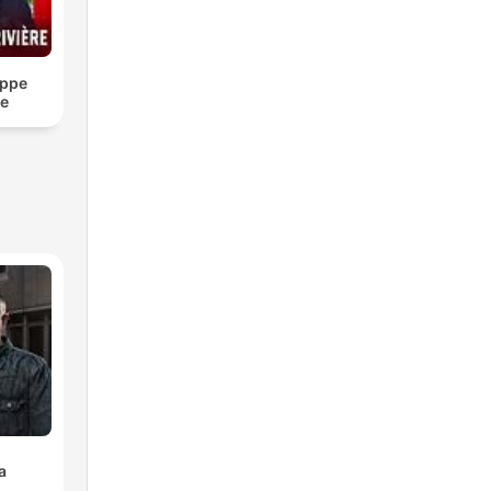
ippe
re
a