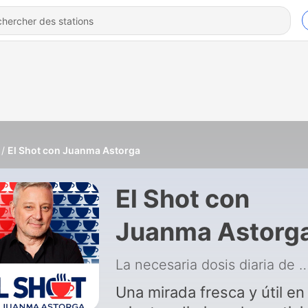
El Shot con Juanma Astorga
El Shot con
Juanma Astorg
La necesaria dosis diaria de a
Una mirada fresca y útil en