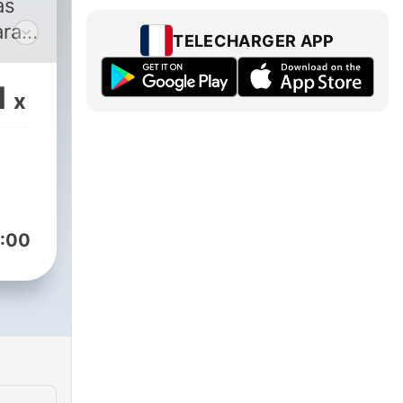
as
ara
TELECHARGER APP
ción
1
x
:00