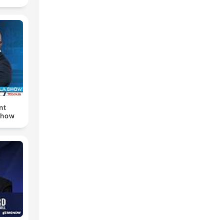
nt
Show