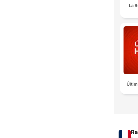
La R
Últim
Ra