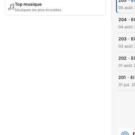
-
205
E
Top musique
05 août
Musiques les plus écoutées
-
204
E
04 août
-
203
E
03 août
-
202
E
01 août 
-
201
El
31 juil. 