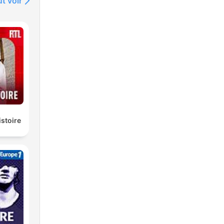
t voir
istoire