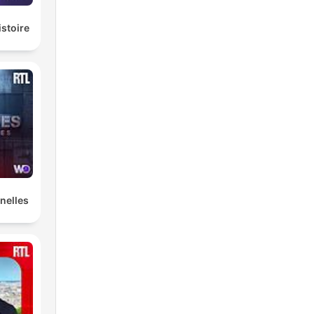
istoire
nelles