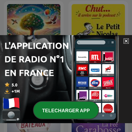
Enfants du Monde
Le Petit Nicolas, et autres
Podcast | Chansons &
histoires cultes - par
Histoires pour Enfants |
Encore une histoire
Contes & Comptines
Ludiques 2025 |
Apprendre à Chanter
Compte
TELECHARGER APP