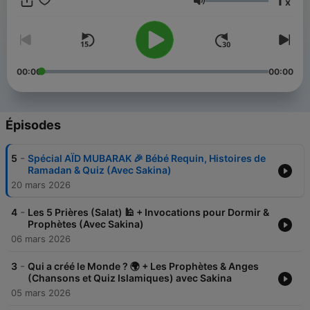
1
x
leurs 5 prières quotidiennes, Dire Bismillah avant chaque
Volume
action, Dire Astaghfirullah quand ils se trompent, Aimer et
respecter leurs parents, 💫 Une playlist idéale
00:00
00:00
Épisodes
-
5
Spécial AÏD MUBARAK 🎉 Bébé Requin, Histoires de
Ramadan & Quiz (Avec Sakina)
20 mars 2026
-
4
Les 5 Prières (Salat) 🕌 + Invocations pour Dormir &
Prophètes (Avec Sakina)
06 mars 2026
-
3
Qui a créé le Monde ? 🌍 + Les Prophètes & Anges
(Chansons et Quiz Islamiques) avec Sakina
05 mars 2026