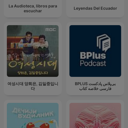
La Audioteca, libros para
Leyendas Del Ecuador
escuchar
여성시대 양희은, 김일중입니
‌BPLUS بی‌پلاس پادکست
다
فارسی خلاصه کتاب