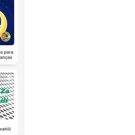
as para
ianças
wahili