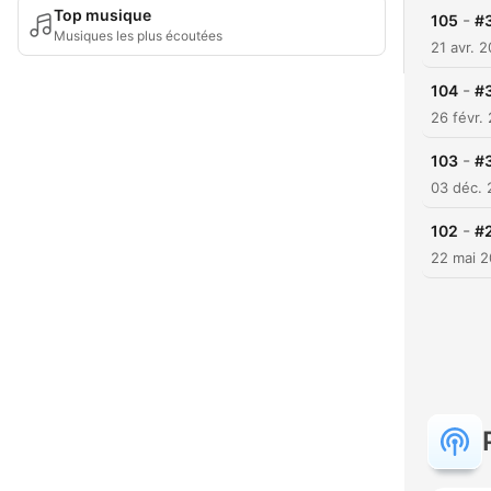
Top musique
-
105
#3
Musiques les plus écoutées
21 avr. 
-
104
#3
26 févr.
-
103
#3
03 déc.
-
102
#
22 mai 