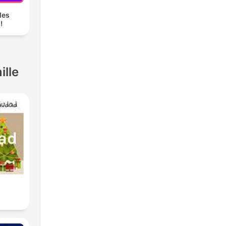
les
!
ille