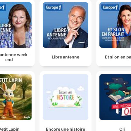
 antenne week-
Libre antenne
Et si on en pa
end
Petit Lapin
Encore une histoire
Oli