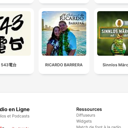
543電台
RICARDO BARRERA
Sinnlos Mär
dio en Ligne
Ressources
Diffuseurs
ios et Podcasts
Widgets
Match de foot à la radio