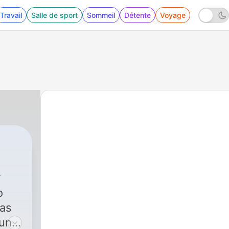
Travail
Salle de sport
Sommeil
Détente
Voyage
o
ras
 un