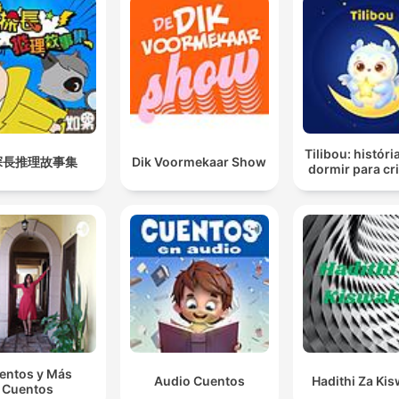
Tilibou: históri
探長推理故事集
Dik Voormekaar Show
dormir para cr
entos y Más
Audio Cuentos
Hadithi Za Kis
Cuentos