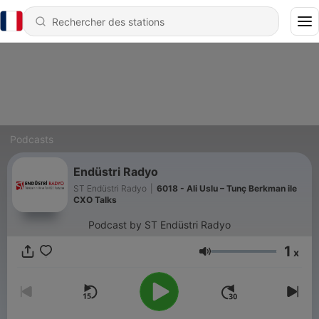
Podcasts
Endüstri Radyo
ST Endüstri Radyo
|
6018 - Ali Uslu – Tunç Berkman ile
CXO Talks
Podcast by ST Endüstri Radyo
1
x
Volume