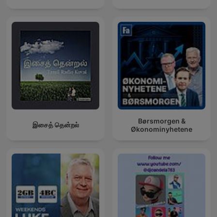
Børsmorgen &
இசைத் தென்றல்
Økonominyhetene