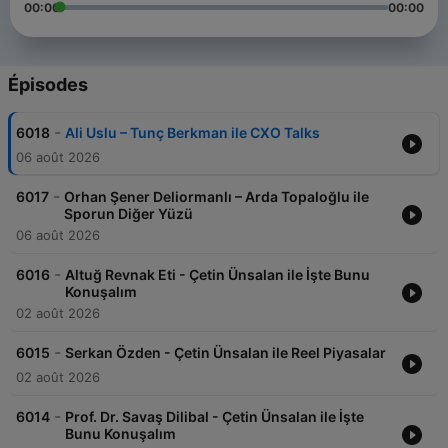
00:00
00:00
Épisodes
-
6018
Ali Uslu – Tunç Berkman ile CXO Talks
06 août 2026
-
6017
Orhan Şener Deliormanlı – Arda Topaloğlu ile
Sporun Diğer Yüzü
06 août 2026
-
6016
Altuğ Revnak Eti - Çetin Ünsalan ile İşte Bunu
Konuşalım
02 août 2026
-
6015
Serkan Özden - Çetin Ünsalan ile Reel Piyasalar
02 août 2026
-
6014
Prof. Dr. Savaş Dilibal - Çetin Ünsalan ile İşte
Bunu Konuşalım