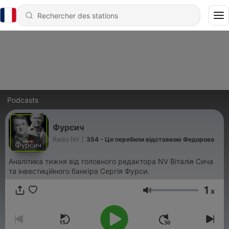
Podcasts
Фурсич
Radio NV
|
354 - Це перебили відставкою Федорова
Аналітика тижня від головного редактора NV Віталія Сича
та інвестиційного банкіра Сергія Фурси.
1
x
Volume