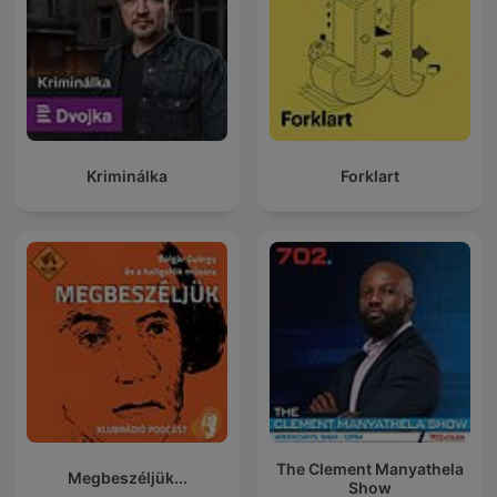
Kriminálka
Forklart
The Clement Manyathela
Megbeszéljük...
Show