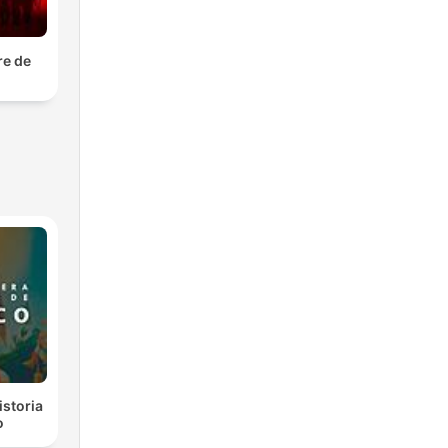
re de
istoria
o