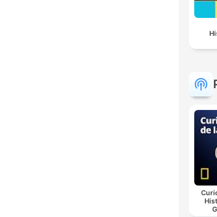
Hi
Curi
His
G