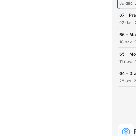
09 déc.
-
67
Pre
02 déc.
-
66
Mo
18 nov. 
-
65
Moh
11 nov. 
-
64
Dra
28 oct. 