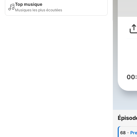
Top musique
Musiques les plus écoutées
00
Épisod
-
68
Pre