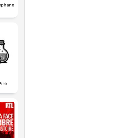
téphane
Pire