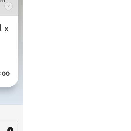
1
x
:00