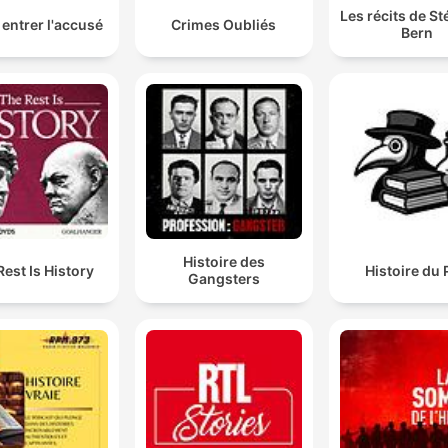
Les récits de S
 entrer l'accusé
Crimes Oubliés
Bern
Histoire des
Rest Is History
Histoire du 
Gangsters