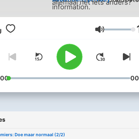
allemaal net iets anders?
information.
Volume
:00
00
es
miers: Doe maar normaal (2/2)