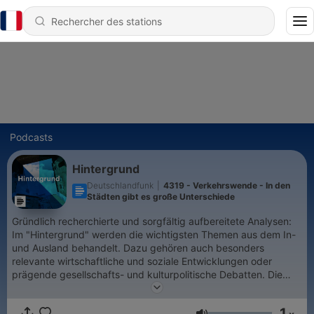
Podcasts
Hintergrund
Deutschlandfunk
|
4319 - Verkehrswende - In den
Städten gibt es große Unterschiede
Gründlich recherchierte und sorgfältig aufbereitete Analysen:
Im "Hintergrund" werden die wichtigsten Themen aus dem In-
und Ausland behandelt. Dazu gehören auch besonders
relevante wirtschaftliche und soziale Entwicklungen oder
prägende gesellschafts- und kulturpolitische Debatten. Die
Sendung vermittelt Vorgeschichte und Zusammenhänge, liefert
Einblicke und Ausblicke – ein wichtiger Wegweiser in einer
1