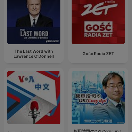
The Last Word with
Gość Radia ZET
Lawrence O’Donnell
飯田浩司のOK! Cozy up！