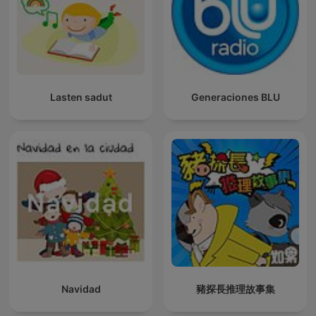
Lasten sadut
Generaciones BLU
Navidad
豬探長推理故事集