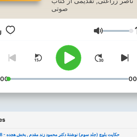
ناصر زراعتی, تقدیمی از کتاب
صوتی
Volume
:00
00
es
18 - حکایت بلوچ (جلد سوم) نوشتۀ دکتر محمود زند مقدم , بخش هجده