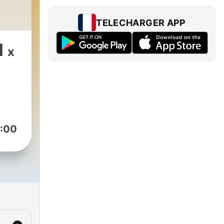
TELECHARGER APP
1
x
:00