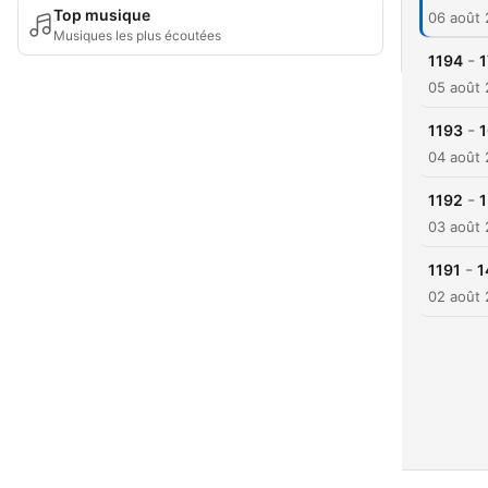
Top musique
06 août
Musiques les plus écoutées
-
1194
05 août
-
1193
04 août
-
1192
03 août
-
1191
02 août