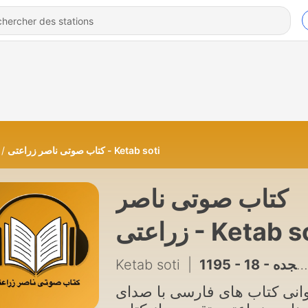
کتاب صوتی ناصر زراعتی - Ketab soti
کتاب صوتی ناصر
زراعتی - Ketab 
Ketab soti
|
1195 - 18 - حکایت بلوچ (جلد سوم) نوشتۀ دکتر محمود زند مقدم , بخش هجده
انی کتاب های فارسی با صدای