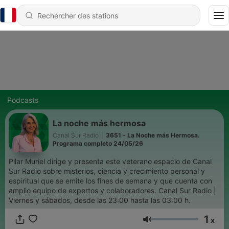
Podcasts
La noche más hermosa
Canal Sur Radio
|
3651 - La Noche más Hermosa.
Programa completo 24/05/26
Pilar Muriel dirige y presenta este veterano espacio de Canal
Sur Radio sobre misterios, ciencia y crecimiento personal y
espiritual que se emite los fines de semana y que cuenta con
amplio equipo de expertos y colaboradores. Canal Sur Radio |
Viernes y sábados, desde las 23:00 hasta las 03:00 h.
1
x
Volume