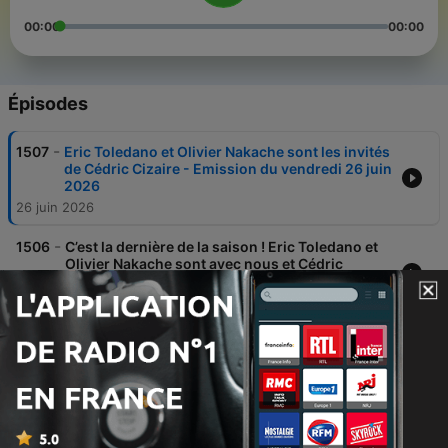
00:00
00:00
Épisodes
-
1507
Eric Toledano et Olivier Nakache sont les invités
de Cédric Cizaire - Emission du vendredi 26 juin
2026
26 juin 2026
-
1506
C’est la dernière de la saison ! Eric Toledano et
Olivier Nakache sont avec nous et Cédric
Cizaire a prévu plein de surprises !
26 juin 2026
-
1505
Olivier Nakache et Eric Toledano jouent à "des
amis en or", le jeu qui nous ramène en 1985
avec les objets et les chansons de l’époque !
26 juin 2026
-
1504
Les Rires à la demande avec le choix d’Olivier