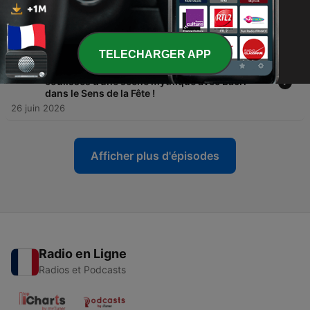
Nakache qui veut écouter un sketch collector et
très rare !
26 juin 2026
TELECHARGER APP
-
1503
"On refait les films" d’Eric Toledano et Olivier
Nakache! Leurs séquences cultes avec les
coulisses d’une scène mythique avec Bacri
dans le Sens de la Fête !
26 juin 2026
Afficher plus d'épisodes
Radio en Ligne
Radios et Podcasts