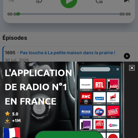
00:00
00:00
Épisodes
-
1695
Pas touche à La petite maison dans la prairie !
30 juil. 2026
-
1694
La nouvelle vie de Nicolas Sarkozy
20 juil. 2026
-
1693
Attention, risque de forêt !
02 juil. 2026
-
1692
La vieillesse de Robin des Bois, version film
France Inter
01 juil. 2026
-
1691
La pleine lune des fraises