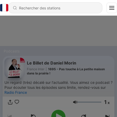
Podcasts
Le Billet de Daniel Morin
France Inter
|
1695 - Pas touche à La petite maison
dans la prairie !
Un regard (très) décalé sur l'actualité. Vous aimez ce podcast ?
Pour écouter tous les épisodes sans limite, rendez-vous sur
Radio France
1
x
Volume