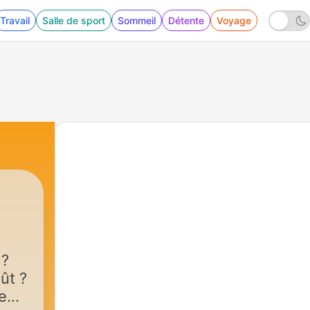
Travail
Salle de sport
Sommeil
Détente
Voyage
 ?
ût ?
le