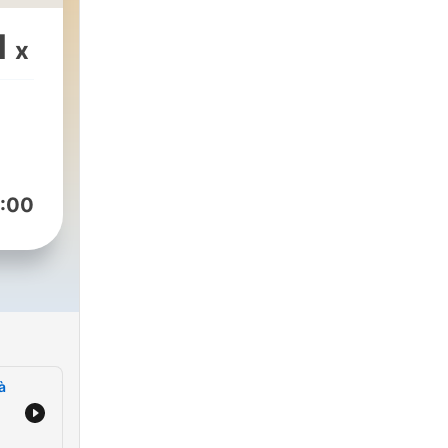
1
x
:00
à