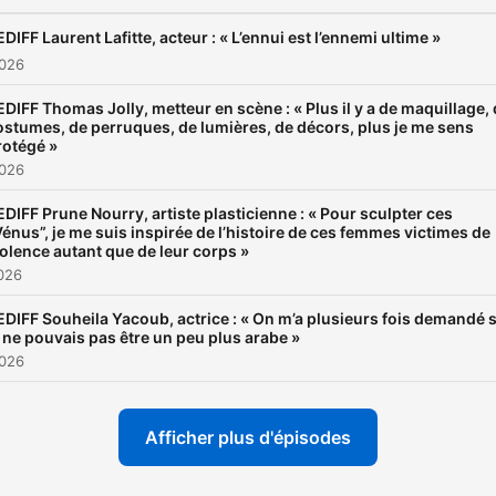
DIFF Laurent Lafitte, acteur : « L’ennui est l’ennemi ultime »
2026
EDIFF Thomas Jolly, metteur en scène : « Plus il y a de maquillage,
ostumes, de perruques, de lumières, de décors, plus je me sens
rotégé »
2026
EDIFF Prune Nourry, artiste plasticienne : « Pour sculpter ces
Vénus”, je me suis inspirée de l’histoire de ces femmes victimes de
iolence autant que de leur corps »
2026
EDIFF Souheila Yacoub, actrice : « On m’a plusieurs fois demandé s
e ne pouvais pas être un peu plus arabe »
2026
Afficher plus d'épisodes