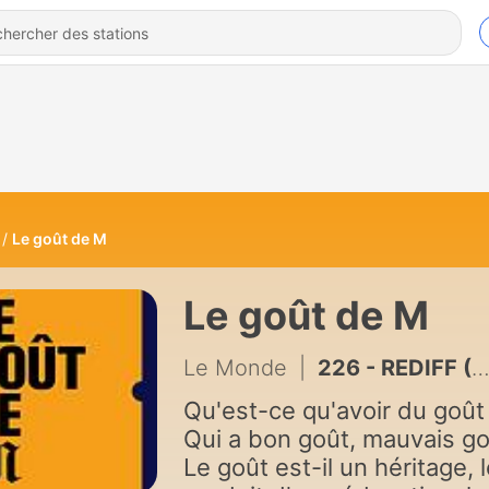
Le goût de M
Le goût de M
Le Monde
|
226 - REDIFF (LA)HORDE, collectif d’artistes et de chorégraphes : « Grâce à TikTok, grâce à ses challenges, on n’a jamais vu autant de jeunes danser, c’est génial »
Qu'est-ce qu'avoir du goût
Qui a bon goût, mauvais go
Le goût est-il un héritage, 