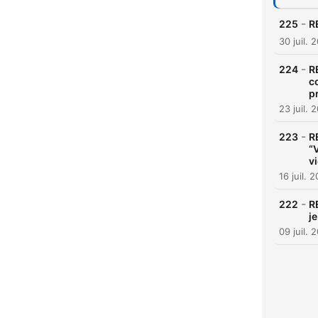
-
225
RE
30 juil. 
-
224
R
c
p
23 juil. 
-
223
R
“
v
16 juil. 
-
222
R
j
09 juil. 