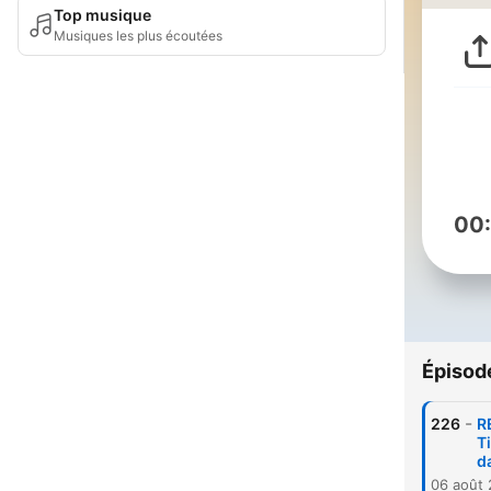
Top musique
Musiques les plus écoutées
00
Épisod
-
226
R
T
da
06 août