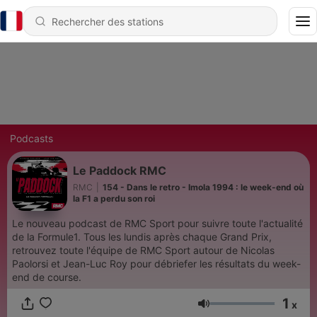
Podcasts
Le Paddock RMC
RMC
|
154 - Dans le retro - Imola 1994 : le week-end où
la F1 a perdu son roi
Le nouveau podcast de RMC Sport pour suivre toute l'actualité
de la Formule1. Tous les lundis après chaque Grand Prix,
retrouvez toute l'équipe de RMC Sport autour de Nicolas
Paolorsi et Jean-Luc Roy pour débriefer les résultats du week-
end de course.
1
x
Volume