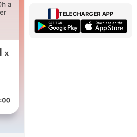
0h a
er
TELECHARGER APP
1
x
:00