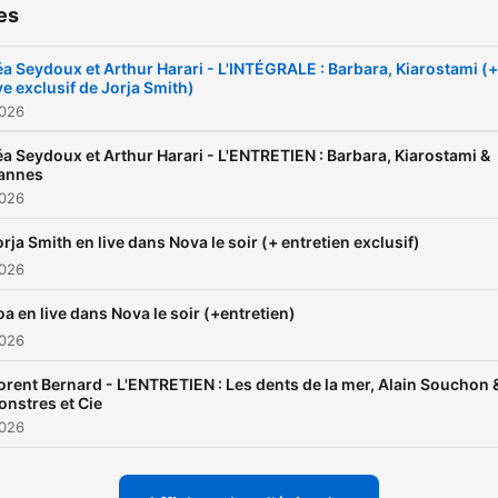
es
éa Seydoux et Arthur Harari - L'INTÉGRALE : Barbara, Kiarostami (+
ve exclusif de Jorja Smith)
2026
éa Seydoux et Arthur Harari - L'ENTRETIEN : Barbara, Kiarostami &
annes
2026
orja Smith en live dans Nova le soir (+ entretien exclusif)
2026
oa en live dans Nova le soir (+entretien)
2026
orent Bernard - L'ENTRETIEN : Les dents de la mer, Alain Souchon 
nstres et Cie
2026