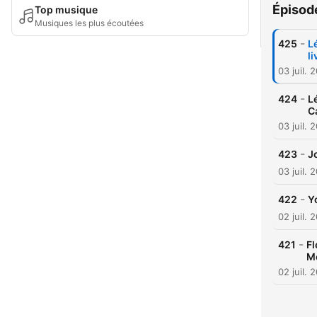
Épisod
Top musique
Musiques les plus écoutées
-
425
L
li
03 juil. 
-
424
L
C
03 juil. 
-
423
J
03 juil. 
-
422
Y
02 juil. 
-
421
Fl
Mo
02 juil. 