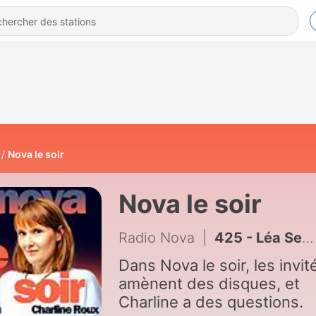
Nova le soir
Nova le soir
Radio Nova
|
425 - Léa Seydoux et Arthur Harari - L'INTÉGRALE : Barbara, Kiarostami (+ live exclusif de Jorja Smith)
Dans Nova le soir, les invit
amènent des disques, et
Charline a des questions.