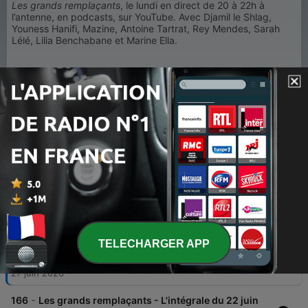
Les grands remplaçants
, le lundi en direct de 20 à 22h à
l’antenne, en podcasts, sur YouTube. Avec Djamil le Shlag,
Youness Hanifi, Mazine, Antoine Tartrat, Rey Mendes, Sarah
Lélé, Lilia Benchabane et Marine Ella.
1
x
Volume
00:00
00:00
Épisodes
TELECHARGER APP
-
167
Les grands remplaçants - L'intégrale du 29 juin
27 juin 2026
-
166
Les grands remplaçants - L'intégrale du 22 juin