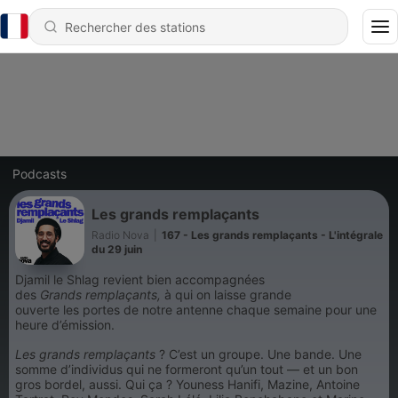
Podcasts
Les grands remplaçants
Radio Nova
|
167 - Les grands remplaçants - L'intégrale
du 29 juin
Djamil le Shlag revient bien accompagnées
des
Grands remplaçants,
à qui on laisse grande
ouverte les portes de notre antenne chaque semaine pour une
heure d’émission.
Les grands remplaçants
? C’est un groupe. Une bande. Une
somme d’individus qui ne formeront qu’un tout — et un bon
gros bordel, aussi. Qui ça ? Youness Hanifi, Mazine, Antoine